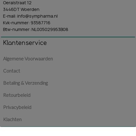
Oeralstraat 12
3446DT Woerden
E-mail: info@sympharma.nl
Kvk-nummer: 93587716
Btw-nummer: NL005029953B08
Klantenservice
Algemene Voorwaarden
Contact
Betaling & Verzending
Retourbeleid
Privacybeleid
Klachten
Blogs