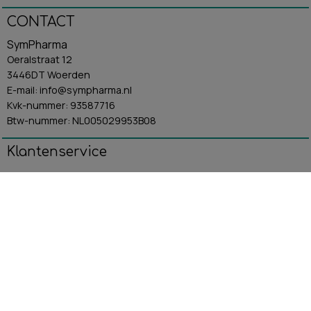
CONTACT
SymPharma
Oeralstraat 12
3446DT Woerden
E-mail: info@sympharma.nl
Kvk-nummer: 93587716
Btw-nummer: NL005029953B08
Klantenservice
Algemene Voorwaarden
Contact
Betaling & Verzending
Retourbeleid
Privacybeleid