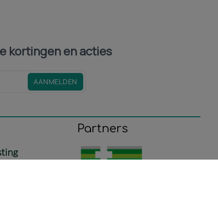
le kortingen en acties
AANMELDEN
Partners
sting