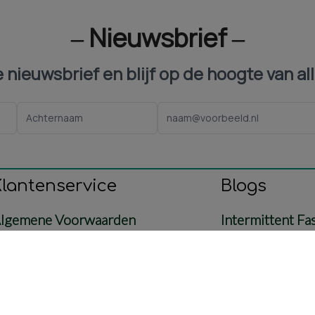
‒ Nieuwsbrief ‒
ze nieuwsbrief en blijf op de hoogte van al
Klantenservice
Blogs
lgemene Voorwaarden
Intermittent Fa
ontact
Voeding
etaling & Verzending
Baby & Mama
etourbeleid