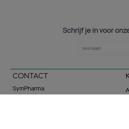
Schrijf je in voor on
CONTACT
SymPharma
A
Oeralstraat 12
C
3446DT Woerden
B
E-mail: info@sympharma.nl
Kvk-nummer: 93587716
R
Btw-nummer: NL005029953B08