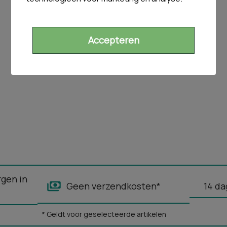
Accepteren
rgen in
Geen verzendkosten*
14 da
* Geldt voor geselecteerde artikelen