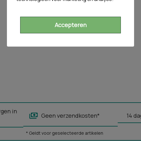
Accepteren
rgen in
Geen verzendkosten*
14 da
* Geldt voor geselecteerde artikelen