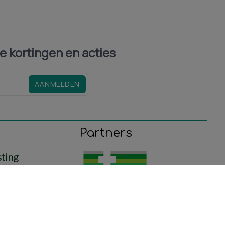
le kortingen en acties
AANMELDEN
Partners
sting