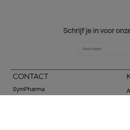
Schrijf je in voor on
CONTACT
SymPharma
A
Oeralstraat 12
C
3446DT Woerden
B
E-mail: info@sympharma.nl
Kvk-nummer: 93587716
R
Btw-nummer: NL005029953B08