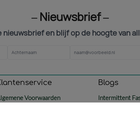
‒ Nieuwsbrief ‒
ze nieuwsbrief en blijf op de hoogte van al
Klantenservice
Blogs
lgemene Voorwaarden
Intermittent Fa
ontact
Voeding
etaling & Verzending
Baby & Mama
etourbeleid