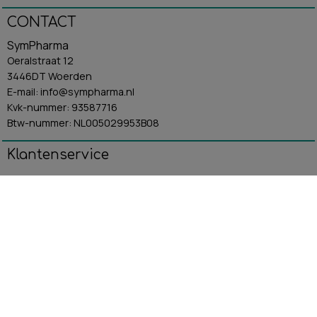
CONTACT
SymPharma
Oeralstraat 12
3446DT Woerden
E-mail: info@sympharma.nl
Kvk-nummer: 93587716
Btw-nummer: NL005029953B08
Klantenservice
Algemene Voorwaarden
Contact
Betaling & Verzending
Retourbeleid
Privacybeleid