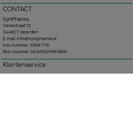
CONTACT
SymPharma
Oeralstraat 12
3446DT Woerden
E-mail: info@sympharma.nl
Kvk-nummer: 93587716
Btw-nummer: NL005029953B08
Klantenservice
Algemene Voorwaarden
Contact
Betaling & Verzending
Retourbeleid
Privacybeleid