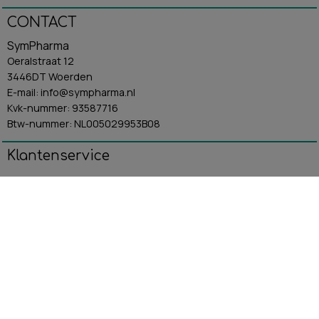
CONTACT
SymPharma
Oeralstraat 12
3446DT Woerden
E-mail: info@sympharma.nl
Kvk-nummer: 93587716
Btw-nummer: NL005029953B08
Klantenservice
Algemene Voorwaarden
Contact
Betaling & Verzending
Retourbeleid
Privacybeleid