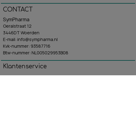
CONTACT
SymPharma
Oeralstraat 12
3446DT Woerden
E-mail: info@sympharma.nl
Kvk-nummer: 93587716
Btw-nummer: NL005029953B08
Klantenservice
Algemene Voorwaarden
Contact
Betaling & Verzending
Retourbeleid
Privacybeleid