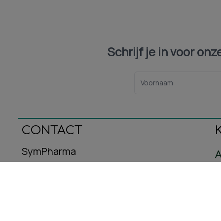
Schrijf je in voor on
CONTACT
SymPharma
A
Oeralstraat 12
C
3446DT Woerden
B
E-mail: info@sympharma.nl
Kvk-nummer: 93587716
R
Btw-nummer: NL005029953B08