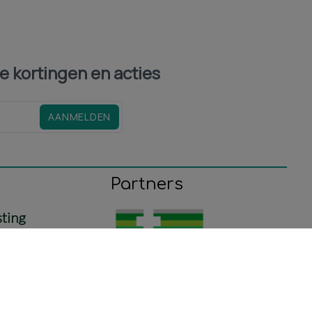
le kortingen en acties
AANMELDEN
Partners
sting