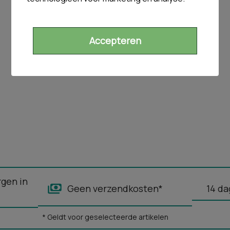
Accepteren
rgen in
Geen verzendkosten*
14 da
* Geldt voor geselecteerde artikelen