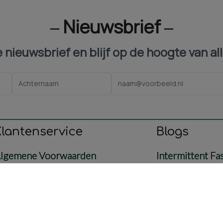
‒ Nieuwsbrief ‒
ze nieuwsbrief en blijf op de hoogte van al
Klantenservice
Blogs
lgemene Voorwaarden
Intermittent Fa
ontact
Voeding
etaling & Verzending
Baby & Mama
etourbeleid