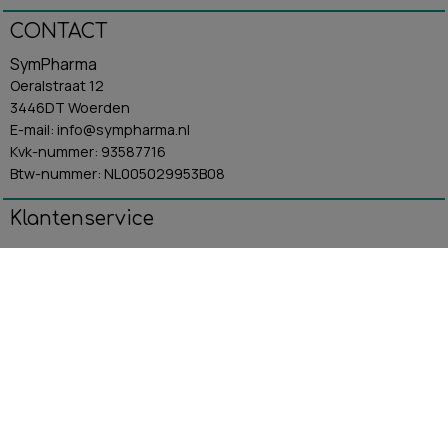
CONTACT
SymPharma
Oeralstraat 12
3446DT Woerden
E-mail: info@sympharma.nl
Kvk-nummer: 93587716
Btw-nummer: NL005029953B08
Klantenservice
Algemene Voorwaarden
Contact
Betaling & Verzending
Retourbeleid
Privacybeleid