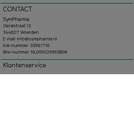
CONTACT
SymPharma
Oeralstraat 12
3446DT Woerden
E-mail: info@sympharma.nl
Kvk-nummer: 93587716
Btw-nummer: NL005029953B08
Klantenservice
Algemene Voorwaarden
Contact
Betaling & Verzending
Retourbeleid
Privacybeleid