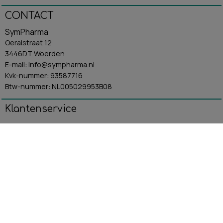
CONTACT
SymPharma
Oeralstraat 12
3446DT Woerden
E-mail: info@sympharma.nl
Kvk-nummer: 93587716
Btw-nummer: NL005029953B08
Klantenservice
Algemene Voorwaarden
Contact
Betaling & Verzending
Retourbeleid
Privacybeleid