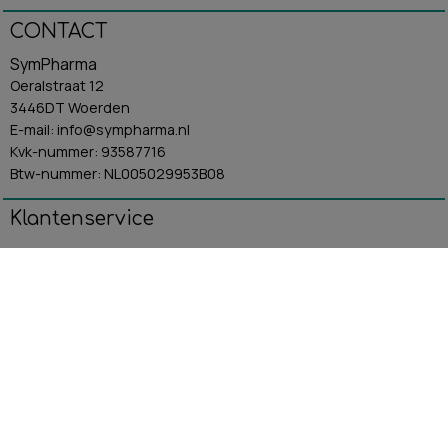
CONTACT
SymPharma
Oeralstraat 12
3446DT Woerden
E-mail: info@sympharma.nl
Kvk-nummer: 93587716
Btw-nummer: NL005029953B08
Klantenservice
Algemene Voorwaarden
Contact
Betaling & Verzending
Retourbeleid
Privacybeleid