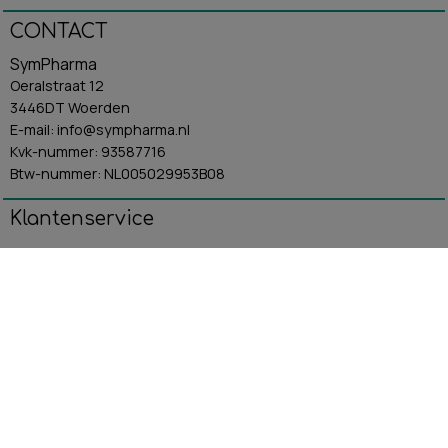
CONTACT
SymPharma
Oeralstraat 12
3446DT Woerden
E-mail: info@sympharma.nl
Kvk-nummer: 93587716
Btw-nummer: NL005029953B08
Klantenservice
Algemene Voorwaarden
Contact
Betaling & Verzending
Retourbeleid
Privacybeleid