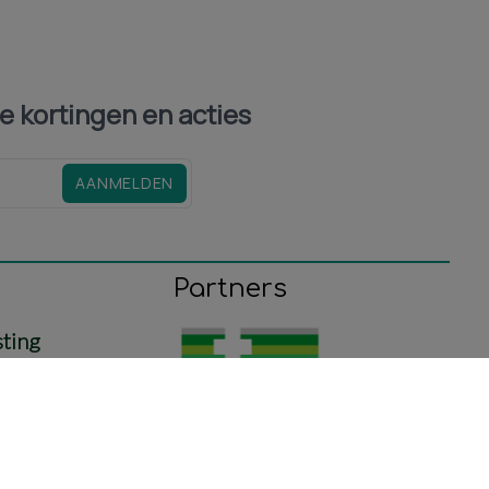
le kortingen en acties
AANMELDEN
Partners
sting