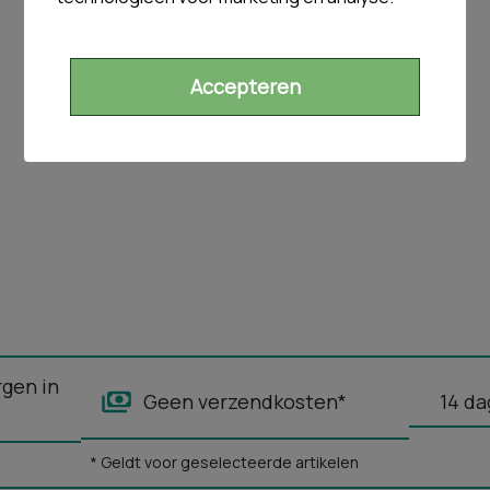
Accepteren
rgen in
Geen verzendkosten*
14 da
* Geldt voor geselecteerde artikelen