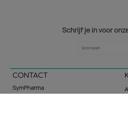
Schrijf je in voor on
CONTACT
SymPharma
A
Oeralstraat 12
C
3446DT Woerden
B
E-mail: info@sympharma.nl
Kvk-nummer: 93587716
R
Btw-nummer: NL005029953B08