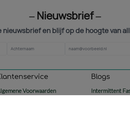
‒ Nieuwsbrief ‒
ze nieuwsbrief en blijf op de hoogte van al
Klantenservice
Blogs
lgemene Voorwaarden
Intermittent Fa
ontact
Voeding
etaling & Verzending
Baby & Mama
etourbeleid