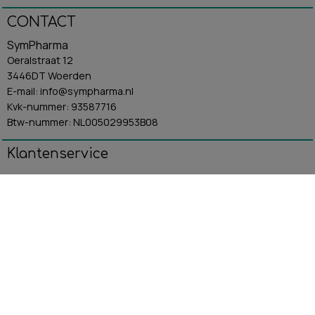
CONTACT
SymPharma
Oeralstraat 12
3446DT Woerden
E-mail: info@sympharma.nl
Kvk-nummer: 93587716
Btw-nummer: NL005029953B08
Klantenservice
Algemene Voorwaarden
Contact
Betaling & Verzending
Retourbeleid
Privacybeleid