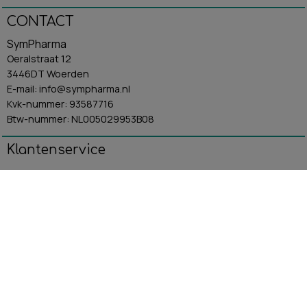
CONTACT
SymPharma
Oeralstraat 12
3446DT Woerden
E-mail: info@sympharma.nl
Kvk-nummer: 93587716
Btw-nummer: NL005029953B08
Klantenservice
Algemene Voorwaarden
Contact
Betaling & Verzending
Retourbeleid
Privacybeleid