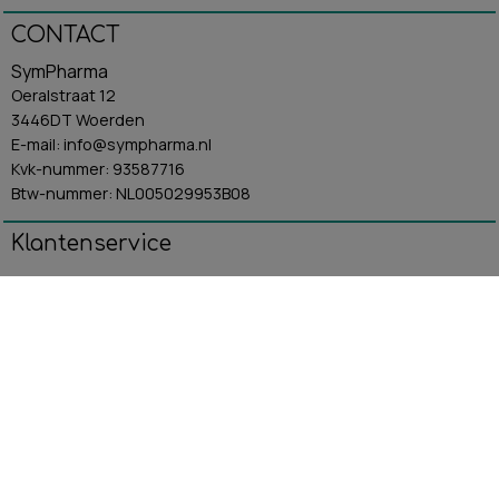
CONTACT
SymPharma
Oeralstraat 12
3446DT Woerden
E-mail: info@sympharma.nl
Kvk-nummer: 93587716
Btw-nummer: NL005029953B08
Klantenservice
Algemene Voorwaarden
Contact
Betaling & Verzending
Retourbeleid
Privacybeleid