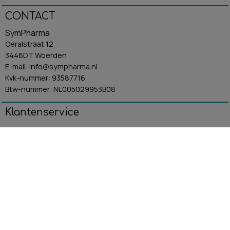
CONTACT
SymPharma
Oeralstraat 12
3446DT Woerden
E-mail: info@sympharma.nl
Kvk-nummer: 93587716
Btw-nummer: NL005029953B08
Klantenservice
Algemene Voorwaarden
Contact
Betaling & Verzending
Retourbeleid
Privacybeleid