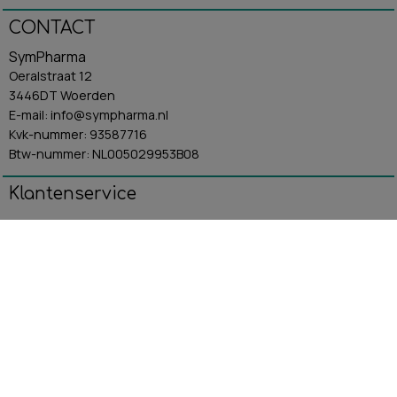
CONTACT
SymPharma
Oeralstraat 12
3446DT Woerden
E-mail: info@sympharma.nl
Kvk-nummer: 93587716
Btw-nummer: NL005029953B08
Klantenservice
Algemene Voorwaarden
Contact
Betaling & Verzending
Retourbeleid
Privacybeleid