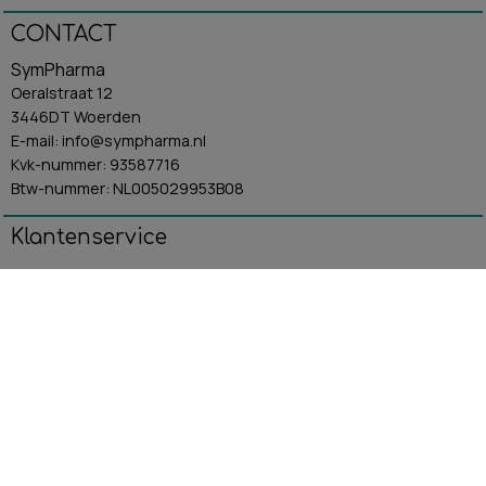
CONTACT
SymPharma
Oeralstraat 12
3446DT Woerden
E-mail: info@sympharma.nl
Kvk-nummer: 93587716
Btw-nummer: NL005029953B08
Klantenservice
Algemene Voorwaarden
Contact
Betaling & Verzending
Retourbeleid
Privacybeleid