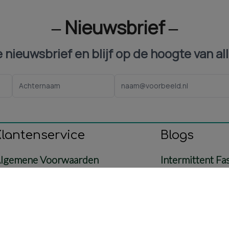
‒ Nieuwsbrief ‒
ze nieuwsbrief en blijf op de hoogte van al
Klantenservice
Blogs
lgemene Voorwaarden
Intermittent Fa
ontact
Voeding
etaling & Verzending
Baby & Mama
etourbeleid