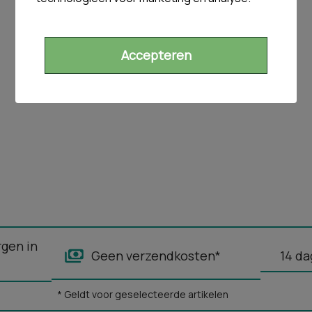
Accepteren
rgen in
Geen verzendkosten*
14 da
* Geldt voor geselecteerde artikelen