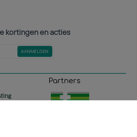
le kortingen en acties
AANMELDEN
Partners
sting