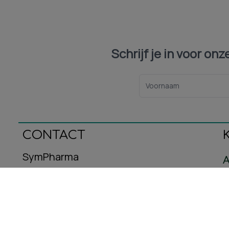
Schrijf je in voor on
CONTACT
SymPharma
A
Oeralstraat 12
C
3446DT Woerden
B
E-mail: info@sympharma.nl
Kvk-nummer: 93587716
R
Btw-nummer: NL005029953B08