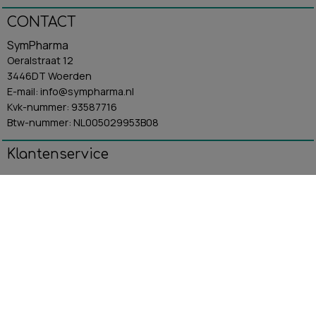
CONTACT
SymPharma
Oeralstraat 12
3446DT Woerden
E-mail: info@sympharma.nl
Kvk-nummer: 93587716
Btw-nummer: NL005029953B08
Klantenservice
Algemene Voorwaarden
Contact
Betaling & Verzending
Retourbeleid
Privacybeleid