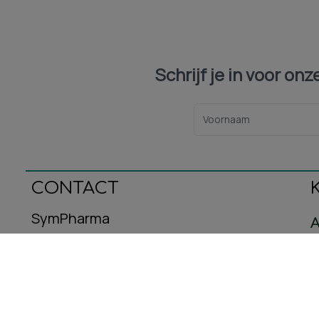
Schrijf je in voor on
CONTACT
SymPharma
A
Oeralstraat 12
C
3446DT Woerden
B
E-mail: info@sympharma.nl
Kvk-nummer: 93587716
R
Btw-nummer: NL005029953B08