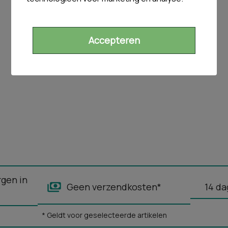
Accepteren
rgen in
Geen verzendkosten*
14 da
* Geldt voor geselecteerde artikelen