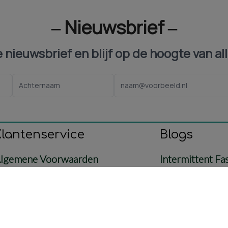
‒ Nieuwsbrief ‒
ze nieuwsbrief en blijf op de hoogte van al
Klantenservice
Blogs
lgemene Voorwaarden
Intermittent Fa
ontact
Voeding
etaling & Verzending
Baby & Mama
etourbeleid