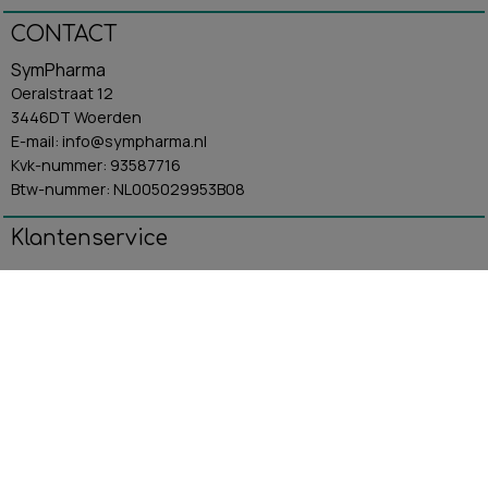
CONTACT
SymPharma
Oeralstraat 12
3446DT Woerden
E-mail: info@sympharma.nl
Kvk-nummer: 93587716
Btw-nummer: NL005029953B08
Klantenservice
Algemene Voorwaarden
Contact
Betaling & Verzending
Retourbeleid
Privacybeleid