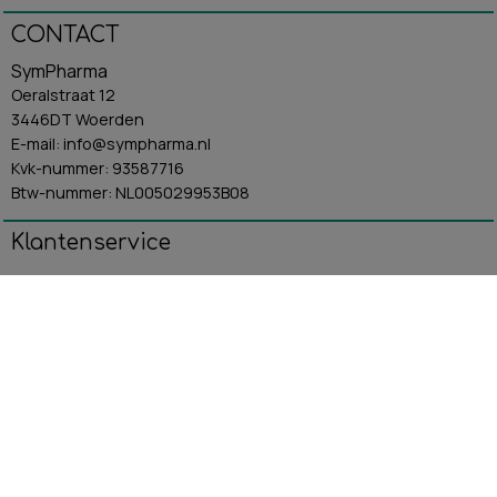
CONTACT
SymPharma
Oeralstraat 12
3446DT Woerden
E-mail: info@sympharma.nl
Kvk-nummer: 93587716
Btw-nummer: NL005029953B08
Klantenservice
Algemene Voorwaarden
Contact
Betaling & Verzending
Retourbeleid
Privacybeleid