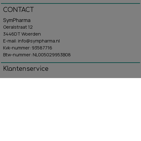
CONTACT
SymPharma
Oeralstraat 12
3446DT Woerden
E-mail: info@sympharma.nl
Kvk-nummer: 93587716
Btw-nummer: NL005029953B08
Klantenservice
Algemene Voorwaarden
Contact
Betaling & Verzending
Retourbeleid
Privacybeleid