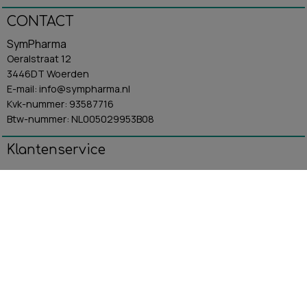
CONTACT
SymPharma
Oeralstraat 12
3446DT Woerden
E-mail: info@sympharma.nl
Kvk-nummer: 93587716
Btw-nummer: NL005029953B08
Klantenservice
Algemene Voorwaarden
Contact
Betaling & Verzending
Retourbeleid
Privacybeleid