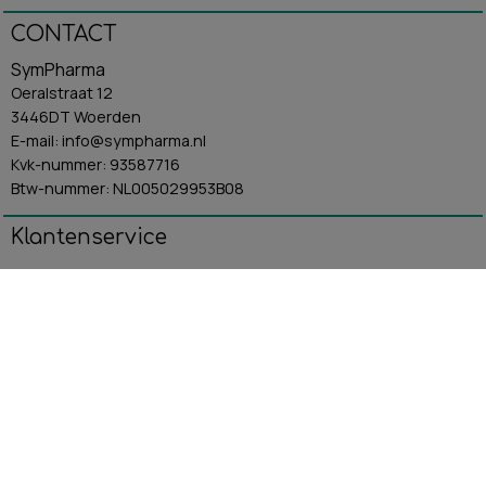
CONTACT
SymPharma
Oeralstraat 12
3446DT Woerden
E-mail: info@sympharma.nl
Kvk-nummer: 93587716
Btw-nummer: NL005029953B08
Klantenservice
Algemene Voorwaarden
Contact
Betaling & Verzending
Retourbeleid
Privacybeleid