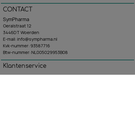
CONTACT
SymPharma
Oeralstraat 12
3446DT Woerden
E-mail: info@sympharma.nl
Kvk-nummer: 93587716
Btw-nummer: NL005029953B08
Klantenservice
Algemene Voorwaarden
Contact
Betaling & Verzending
Retourbeleid
Privacybeleid