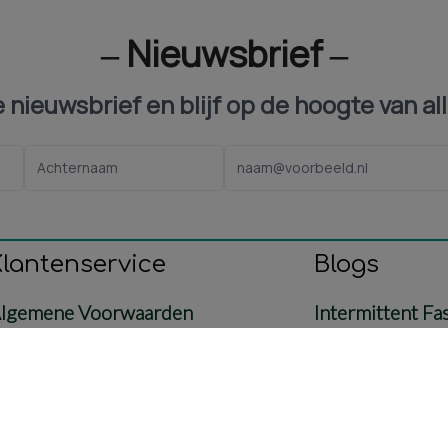
‒ Nieuwsbrief ‒
ze nieuwsbrief en blijf op de hoogte van al
Klantenservice
Blogs
lgemene Voorwaarden
Intermittent Fa
ontact
Voeding
etaling & Verzending
Baby & Mama
etourbeleid