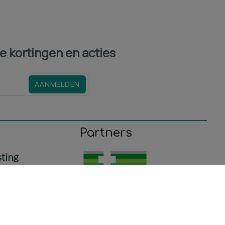
le kortingen en acties
AANMELDEN
Partners
sting