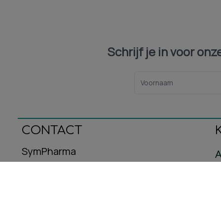
Schrijf je in voor on
CONTACT
SymPharma
A
Oeralstraat 12
C
3446DT Woerden
B
E-mail: info@sympharma.nl
Kvk-nummer: 93587716
R
Btw-nummer: NL005029953B08