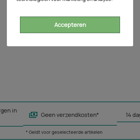
Accepteren
rgen in
Geen verzendkosten*
14 da
* Geldt voor geselecteerde artikelen