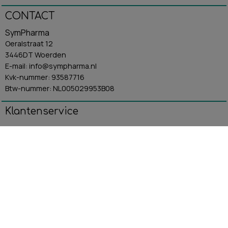
CONTACT
SymPharma
Oeralstraat 12
3446DT Woerden
E-mail: info@sympharma.nl
Kvk-nummer: 93587716
Btw-nummer: NL005029953B08
Klantenservice
Algemene Voorwaarden
Contact
Betaling & Verzending
Retourbeleid
Privacybeleid