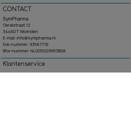
CONTACT
SymPharma
Oeralstraat 12
3446DT Woerden
E-mail: info@sympharma.nl
Kvk-nummer: 93587716
Btw-nummer: NL005029953B08
Klantenservice
Algemene Voorwaarden
Contact
Betaling & Verzending
Retourbeleid
Privacybeleid