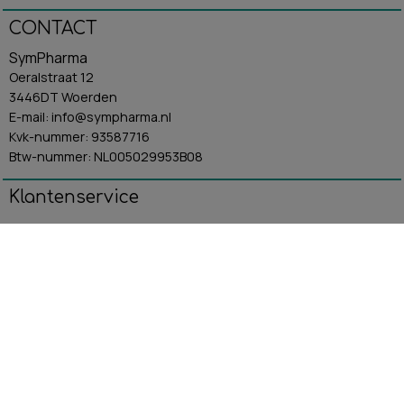
CONTACT
SymPharma
Oeralstraat 12
3446DT Woerden
E-mail: info@sympharma.nl
Kvk-nummer: 93587716
Btw-nummer: NL005029953B08
Klantenservice
Algemene Voorwaarden
Contact
Betaling & Verzending
Retourbeleid
Privacybeleid