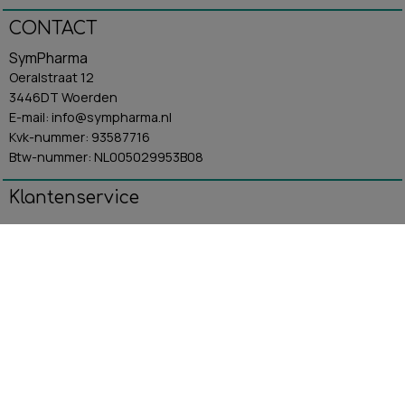
CONTACT
SymPharma
Oeralstraat 12
3446DT Woerden
E-mail: info@sympharma.nl
Kvk-nummer: 93587716
Btw-nummer: NL005029953B08
Klantenservice
Algemene Voorwaarden
Contact
Betaling & Verzending
Retourbeleid
Privacybeleid