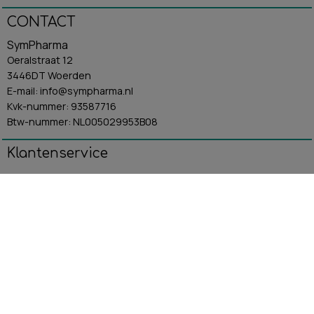
CONTACT
SymPharma
Oeralstraat 12
3446DT Woerden
E-mail: info@sympharma.nl
Kvk-nummer: 93587716
Btw-nummer: NL005029953B08
Klantenservice
Algemene Voorwaarden
Contact
Betaling & Verzending
Retourbeleid
Privacybeleid