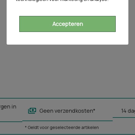
Accepteren
rgen in
Geen verzendkosten*
14 da
* Geldt voor geselecteerde artikelen