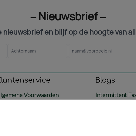
‒ Nieuwsbrief ‒
ze nieuwsbrief en blijf op de hoogte van al
Klantenservice
Blogs
lgemene Voorwaarden
Intermittent Fa
ontact
Voeding
etaling & Verzending
Baby & Mama
etourbeleid