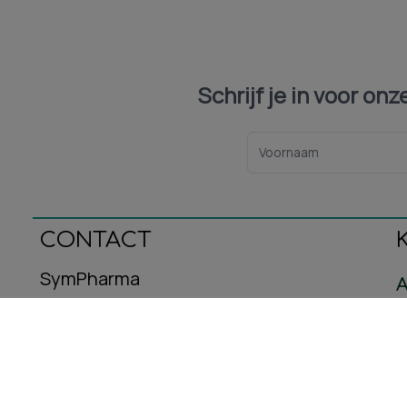
Schrijf je in voor on
CONTACT
SymPharma
A
Oeralstraat 12
C
3446DT Woerden
B
E-mail: info@sympharma.nl
Kvk-nummer: 93587716
R
Btw-nummer: NL005029953B08