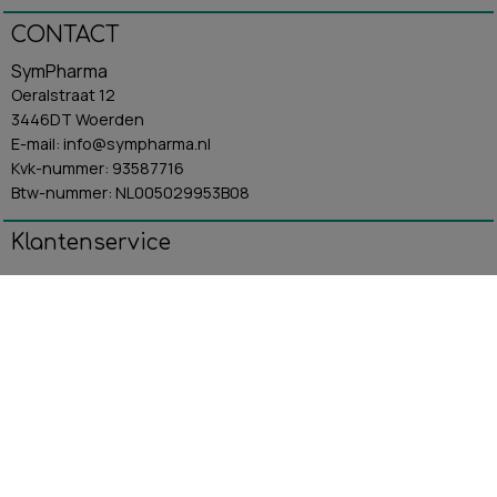
CONTACT
SymPharma
Oeralstraat 12
3446DT Woerden
E-mail: info@sympharma.nl
Kvk-nummer: 93587716
Btw-nummer: NL005029953B08
Klantenservice
Algemene Voorwaarden
Contact
Betaling & Verzending
Retourbeleid
Privacybeleid