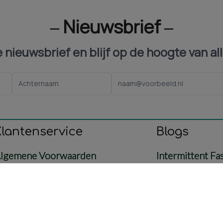
‒ Nieuwsbrief ‒
ze nieuwsbrief en blijf op de hoogte van al
Klantenservice
Blogs
lgemene Voorwaarden
Intermittent Fa
ontact
Voeding
etaling & Verzending
Baby & Mama
etourbeleid