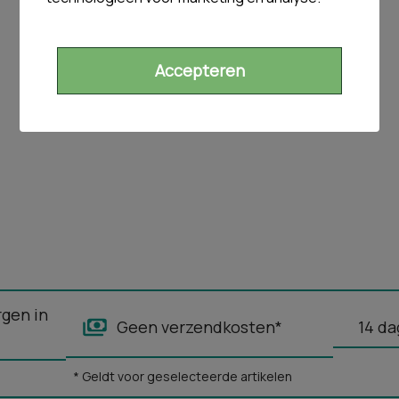
Accepteren
rgen in
Geen verzendkosten*
14 da
* Geldt voor geselecteerde artikelen