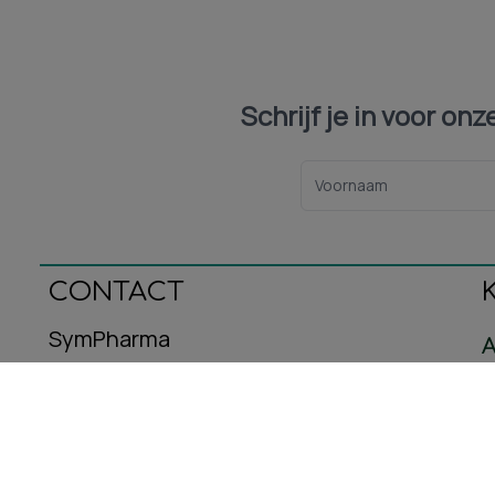
Schrijf je in voor on
CONTACT
SymPharma
A
Oeralstraat 12
C
3446DT Woerden
B
E-mail: info@sympharma.nl
Kvk-nummer: 93587716
R
Btw-nummer: NL005029953B08