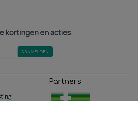
le kortingen en acties
AANMELDEN
Partners
sting