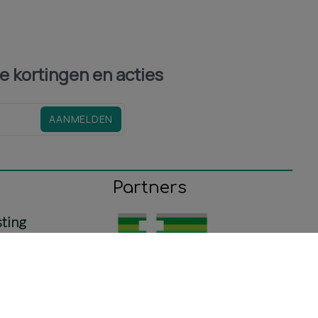
le kortingen en acties
AANMELDEN
Partners
sting