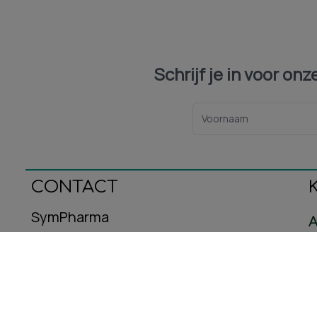
Schrijf je in voor on
CONTACT
SymPharma
A
Oeralstraat 12
C
3446DT Woerden
B
E-mail: info@sympharma.nl
Kvk-nummer: 93587716
R
Btw-nummer: NL005029953B08