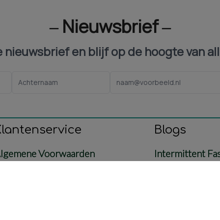
‒ Nieuwsbrief ‒
ze nieuwsbrief en blijf op de hoogte van al
Klantenservice
Blogs
lgemene Voorwaarden
Intermittent Fa
ontact
Voeding
etaling & Verzending
Baby & Mama
etourbeleid