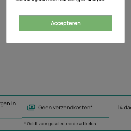
Accepteren
rgen in
Geen verzendkosten*
14 da
* Geldt voor geselecteerde artikelen