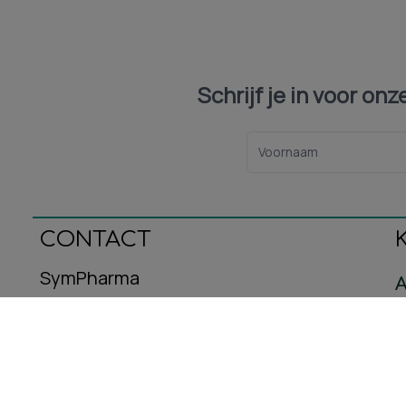
Schrijf je in voor on
CONTACT
SymPharma
A
Oeralstraat 12
C
3446DT Woerden
B
E-mail: info@sympharma.nl
Kvk-nummer: 93587716
R
Btw-nummer: NL005029953B08