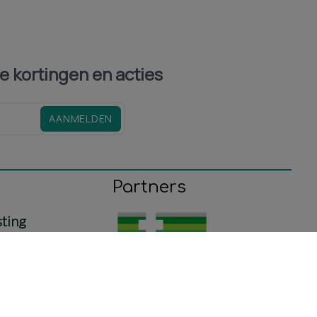
le kortingen en acties
AANMELDEN
Partners
sting