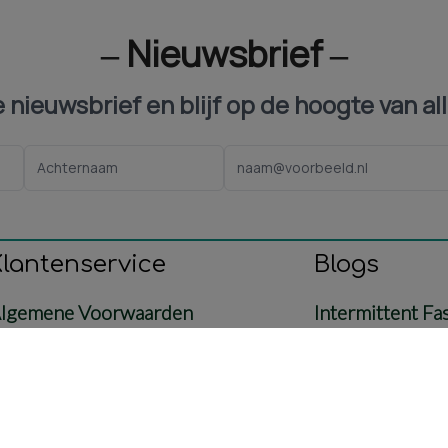
‒ Nieuwsbrief ‒
ze nieuwsbrief en blijf op de hoogte van al
Klantenservice
Blogs
lgemene Voorwaarden
Intermittent Fa
ontact
Voeding
etaling & Verzending
Baby & Mama
etourbeleid