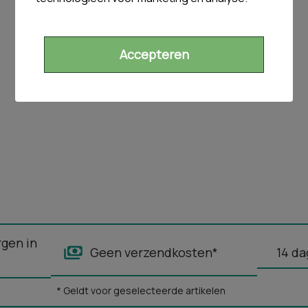
Accepteren
rgen in
Geen verzendkosten*
14 da
* Geldt voor geselecteerde artikelen