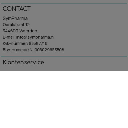
CONTACT
SymPharma
Oeralstraat 12
3446DT Woerden
E-mail: info@sympharma.nl
Kvk-nummer: 93587716
Btw-nummer: NL005029953B08
Klantenservice
Algemene Voorwaarden
Contact
Betaling & Verzending
Retourbeleid
Privacybeleid