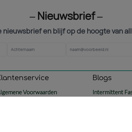
‒ Nieuwsbrief ‒
ze nieuwsbrief en blijf op de hoogte van al
Klantenservice
Blogs
lgemene Voorwaarden
Intermittent Fa
ontact
Voeding
etaling & Verzending
Baby & Mama
etourbeleid