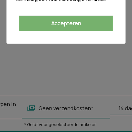
Accepteren
rgen in
Geen verzendkosten*
14 da
* Geldt voor geselecteerde artikelen