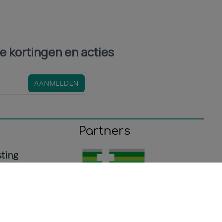
le kortingen en acties
AANMELDEN
Partners
sting