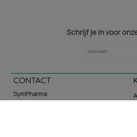
Schrijf je in voor on
CONTACT
SymPharma
A
Oeralstraat 12
C
3446DT Woerden
B
E-mail: info@sympharma.nl
Kvk-nummer: 93587716
R
Btw-nummer: NL005029953B08