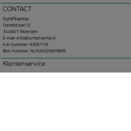
CONTACT
SymPharma
Oeralstraat 12
3446DT Woerden
E-mail: info@sympharma.nl
Kvk-nummer: 93587716
Btw-nummer: NL005029953B08
Klantenservice
Algemene Voorwaarden
Contact
Betaling & Verzending
Retourbeleid
Privacybeleid